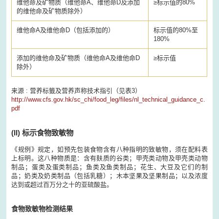
维他命及矿物质（维他命A、维他命D及添加
≥
标示值的80%
的维他命及矿物质除外）
维他命A及维他命D（包括添加的）
标示值的80%至
180%
添加的维他命及矿物质（维他命A及维他命D
≥
标示值
除外）
来源 : 营养标籤及营养声称技术指引（见表3）
http://www.cfs.gov.hk/sc_chi/food_leg/files/nl_technical_guidance_c.
pdf
(II)
标示食物致敏物
《规例》规定，如预先包装食物含有八种指明的致敏物，须在配料表
上标明。这八种物质是：含有麸质的谷类；甲壳类动物及甲壳类动物
制品；蛋类及蛋类制品；鱼类及鱼类制品；花生、大豆及它们的制
品；奶类及奶类制品（包括乳糖）；木本坚果及坚果制品；以及浓度
达到或超过百万分之十的亚硫酸盐。
食物致敏物检测结果