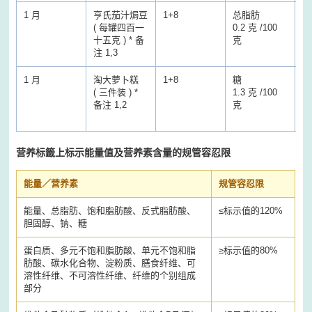
1 月
亨氏茄汁焗豆
1+8
总脂肪
总
( 每罐四百一
0.2 克 /100
0.
十五克 ) * 备
克
克
注 1,3
1 月
淘大萝卜糕
1+8
糖
糖
( 三件装 ) *
1.3 克 /100
2.
备注 1,2
克
克
营养标籤上标示能量值及营养素含量的规管容忍限
能量／营养素
规管容忍限
能量、总脂肪、饱和脂肪酸、反式脂肪酸、
≤
标示值的120%
胆固醇、钠、糖
蛋白质、多元不饱和脂肪酸、单元不饱和脂
≥
标示值的80%
肪酸、碳水化合物、淀粉质、膳食纤维、可
溶性纤维、不可溶性纤维、纤维的个别组成
部分