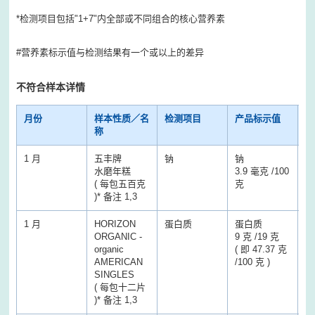
*检测项目包括"1+7"内全部或不同组合的核心营养素
#营养素标示值与检测结果有一个或以上的差异
不符合样本详情
月份
样本性质／名
检测项目
产品标示值
检
称
1 月
五丰牌
钠
钠
钠
水磨年糕
3.9 毫克 /100
3
( 每包五百克
克
克
)* 备注 1,3
1 月
HORIZON
蛋白质
蛋白质
蛋
ORGANIC -
9 克 /19 克
18
organic
( 即 47.37 克
克
AMERICAN
/100 克 )
SINGLES
( 每包十二片
)* 备注 1,3