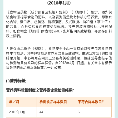
（2016年1月）
《食物及药物（成分组合及标籤）规例》（《规例》）规定，预先包
装食物须标示食物的配料，以及表列能量及七种核心营养素，即碳水
化合物、蛋白质、总脂肪、饱和脂肪、反式脂肪、钠和糖（即"1+7"）
的含量，而各类营养声称亦受到规管。预先包装食物须标示各种配
料，如食物含《规例》附表3第2(4E) 条所指明的致敏物，亦须在配料
表上标明。
为确保食品符合《规例》，食物安全中心一直有抽取预先包装食物的
样本作检测，其中包括检测营养素含量及致敏物。由2012年1月的检测
结果开始，中心每月在网页上公布有关检测结果，包括营养素标示值
与检测结果有差异的样本详情。自2012年4月1日起，有关含未有标示
致敏物的食品样本详情亦会一并公布。
(I)
营养标籤
营养资料标籤制度之营养素含量检测结果*
年／月
检测食品样本数目
不符合样本数目#
2016年1月
44
6