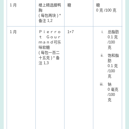
1 月
楼上精选腊鸭
糖
糖
糖
胸
0 克 /100 克
16
( 每包两块 ) *
克
备注 1,2
1 月
Ｐｉｅｒｒｏ
1+7
总脂肪
ｔ Ｇｏｕｒ
0.1 克
ｍａｎｄ可乐
/100
味软糖
克
( 每包一百二
饱和脂
十五克 ) * 备
肪
注 1,3
0.1 克
/100
克
钠
0 毫克
/100
克