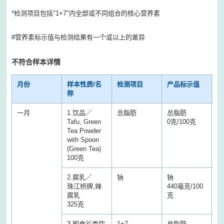
*检测项目包括"1+7"内全部或不同组合的核心营养素
#营养素标示值与检测结果有一个或以上的差异
不符合样本详情
月份
样本性质/名
检测项目
产品标示值
检
称
一月
1.饮品／
总脂肪
总脂肪
总
Tafu, Green
0克/100克
5
Tea Powder
with Spoon
(Green Tea)
100克
2.腐乳／
钠
钠
钠
珠江桥牌,辣
440毫克/100
2
腐乳
克
克
325克
3.即食谷类饮
1+7
总脂肪
总