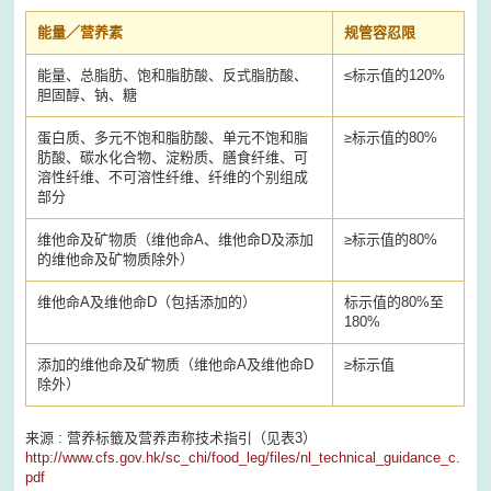
能量／营养素
规管容忍限
能量、总脂肪、饱和脂肪酸、反式脂肪酸、
≤
标示值的120%
胆固醇、钠、糖
蛋白质、多元不饱和脂肪酸、单元不饱和脂
≥
标示值的80%
肪酸、碳水化合物、淀粉质、膳食纤维、可
溶性纤维、不可溶性纤维、纤维的个别组成
部分
维他命及矿物质（维他命A、维他命D及添加
≥
标示值的80%
的维他命及矿物质除外）
维他命A及维他命D（包括添加的）
标示值的80%至
180%
添加的维他命及矿物质（维他命A及维他命D
≥
标示值
除外）
来源 : 营养标籤及营养声称技术指引（见表3）
http://www.cfs.gov.hk/sc_chi/food_leg/files/nl_technical_guidance_c.
pdf