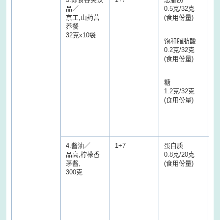
品／
0.5克/32克
9
京工,山药营
(食用份量)
养餐
饱
32克x10袋
饱和脂肪酸
6
0.2克/32克
(食用份量)
糖
5
糖
(
1.2克/32克
质
(食用份量)
酸
物
值
一
4.酱油／
1+7
蛋白质
蛋
品高,柠檬香
0.8克/20克
2
茅酱,
(食用份量)
(
300克
肪
酸
酸
物
标
结