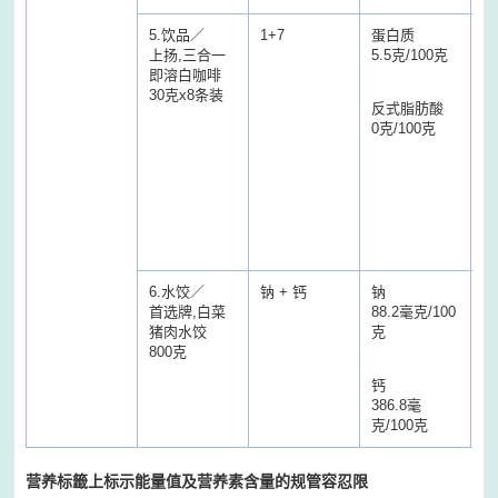
5.饮品／
1+7
蛋白质
蛋
上扬,三合一
5.5克/100克
3
即溶白咖啡
30克x8条装
反式脂肪酸
反
0克/100克
0
(
肪
酸
物
标
结
6.水饺／
钠 + 钙
钠
钠
首选牌,白菜
88.2毫克/100
5
猪肉水饺
克
克
800克
钙
钙
386.8毫
1
克/100克
营养标籤上标示能量值及营养素含量的规管容忍限