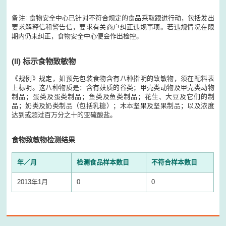
备注: 食物安全中心已针对不符合规定的食品采取跟进行动，包括发出
要求解释信和警告信，要求有关商户纠正违规事项。若违规情况在限
期内仍未纠正，食物安全中心便会作出检控。
(II)
标示食物致敏物
《规例》规定，如预先包装食物含有八种指明的致敏物，须在配料表
上标明。这八种物质是：含有麸质的谷类；甲壳类动物及甲壳类动物
制品；蛋类及蛋类制品；鱼类及鱼类制品；花生、大豆及它们的制
品；奶类及奶类制品（包括乳糖）；木本坚果及坚果制品；以及浓度
达到或超过百万分之十的亚硫酸盐。
食物致敏物检测结果
年／月
检测食品样本数目
不符合样本数目
2013年1月
0
0