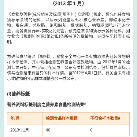
（2013 年 1 月）
《食物及药物(成分组合及标籤)规例》(《规例》)规定，预先包装食物
须标示食物的配料，以及表列能量及七种核心营养素，即碳水化合
物、蛋白质、总脂肪、饱和脂肪、反式脂肪、钠和糖(即"1+7")的含
量，而各类营养声称亦受到规管。预先包装食物须标示各种配料，如
食物含《规例》附表3第2(4E)条所指明的致敏物，亦须在配料表上标
明。
为确保食品符合《规例》，食物安全中心一直有抽取预先包装食物的
样本作检测，其中包括检测营养素含量及致敏物。由 2012年1月的检
测结果开始，中心每月在网页上公布有关检测结果，包括营养素标示
值与检测结果有差异的样本详情。自2012年4月1日起，有关含未有标
示致敏物的食品样本详情亦会一并公布。
(I)
营养标籤
营养资料标籤制度之营养素含量检测结果*
年/月
检测食品样本数目
不符合样本数目#
2013年1月
40
6