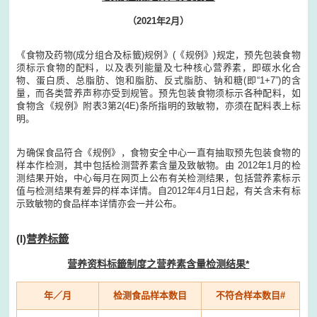
（2021年2月）
《食物及药物(成分组合及标籤)规例》(《规例》)规定，预先包装食物
须标示食物的配料，以及表列能量及七种核心营养素，即碳水化合
物、蛋白质、总脂肪、饱和脂肪、反式脂肪、钠和糖(即“1+7”)的含
量，而各类营养声称亦受到规管。预先包装食物须标示各种配料，如
食物含《规例》附表3第2(4E)条所指明的致敏物，亦须在配料表上标
明。
为确保食品符合《规例》，食物安全中心一直有抽取预先包装食物的
样本作检测，其中包括检测营养素含量及致敏物。由 2012年1月的检
测结果开始，中心每月在网页上公布有关检测结果，包括营养素标示
值与检测结果有差异的样本详情。自2012年4月1日起，有关含未有标
示致敏物的食品样本详情亦会一并公布。
(I)
营养标籤
营养资料标籤制度之营养素含量检测结果*
年／月
检测食品样本数目
不符合样本数目#