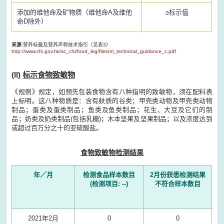
添加的维他命及矿物质（维他命A及维他
≥标示值
命D除外）
来源:
营养标籤及营养声称技术指引（见表3）
http://www.cfs.gov.hk/sc_chi/food_leg/files/nl_technical_guidance_c.pdf
(II)
标示食物致敏物
《规例》规定，如预先包装食物含有八种指明的致敏物，须在配料表
上标明。这八种物质是：含有麸质的谷类；甲壳类动物及甲壳类动物
制品；蛋类及蛋类制品；鱼类及鱼类制品；花生、大豆及它们的制
品；奶类及奶类制品(包括乳糖)；木本坚果及坚果制品；以及浓度达到
或超过百万分之十的亚硫酸盐。
食物致敏物检测结果
年／月
检测食品样本数目
2月份获悉检测结果
(检测项目: --)
不符合样本数目
2021年2月
0
0