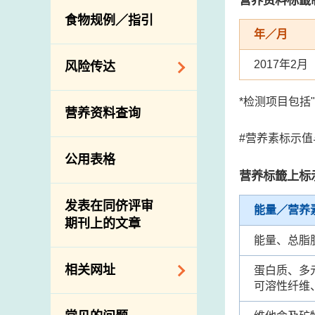
活生食用动物的进
规管农业化学物及
息
食物规例／指引
食物事故应变及管
口检验
兽医药物在食用动
年／月
理
物上的使用
兽医公共衞生资讯
2017年2月
食物消费量调查
风险传达
屠房及疾病监测
总膳食研究
宰前检验
主题项目
*检测项目包括
营养资料查询
有机食物
宰后检验
警报系统
#营养素标示
高风险食物
猪只流感病毒监测
项目及活动
公用表格
结果
抗菌素耐药性
营养标籤上标
传达资源
屠房及肉类检验
食物中的碘
资讯平台
发表在同侪评审
能量／营养
期刊上的文章
下载
能量、总脂
公开比赛
相关网址
蛋白质、多
可溶性纤维
相关政府部门／机