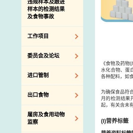
违规样本及跟进
样本的检测结果
及食物事故
工作项目
降低膳食中的钠和
委员会及论坛
糖
《食物及药物
食物监测计划
水化合物、蛋白
食物安全专家委员
进口管制
各种配料，如食
会
食物安全重点控制
系统
业界谘询论坛
食物进口商和食物
为确保食品符
出口食物
基因改造食物
分销商登记制度
月的检测结果
消费者联系小组
起，有关含未
食物标签上的营养
视察内地农场及联
出口验证
屠房及食用动物
资料
络内地有关当局
出口食物往内地
(I)
营养标籤
监察
食物安全之风险评
进口食物管制
出口商及业界的消
估
营养资料标籤