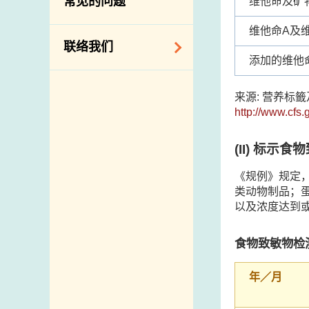
常见的问题
维他命及矿
构
维他命A及
相关网站
联络我们
添加的维他
查询、建议、要求
来源: 营养标
和投诉
http://www.cfs.
地址及电话
政府电话簿
(II)
标示食物
邮件贴上足够邮资
《规例》规定
类动物制品；
以及浓度达到
食物致敏物检
年／月