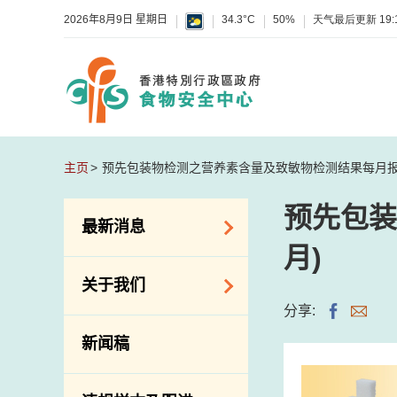
2026年8月9日 星期日
34.3°C
50%
天气最后更新
19:
主页
预先包装物检测之营养素含量及致敏物检测结果每月报告(
预先包装
最新消息
月)
食物警报 / 致敏物
关于我们
警报
分享:
怀疑食物中毒个案
组织结构
新闻稿
活动
理想与使命
新资讯
介绍短片