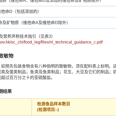
物质（维他命A、维他命D及添加的维他命及矿物质除外）
维他命D（包括添加的）
命及矿物质（维他命A及维他命D除外）
籤及营养声称技术指引（见表3）
gov.hk/sc_chi/food_leg/files/nl_technical_guidance_c.pdf
致敏物
，如预先包装食物含有八种指明的致敏物，须在配料表上标明。
蛋类及蛋类制品；鱼类及鱼类制品；花生、大豆及它们的制品；奶
或超过百万分之十的亚硫酸盐。
测结果
检测食品样本数目
(检测项目:-)