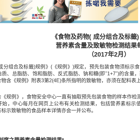
《食物及药物( 成分组合及标籤)
营养素含量及致敏物检测结果
（2017年2月）
(成分组合及标籤)规例》(《规例》)规定，预先包装食物须标
质、总脂肪、饱和脂肪、反式脂肪、钠和糖(即"1+7")的含
物含《规例》附表3第2(4E)条所指明的致敏物，亦须在配料表
合《规例》，食物安全中心一直有抽取预先包装食物的样本作检测
开始，中心每月在网页上公布有关检测结果，包括营养素标示值与
有标示致敏物的食品样本详情亦会一并公布。
制度之营养素含量检测结果*