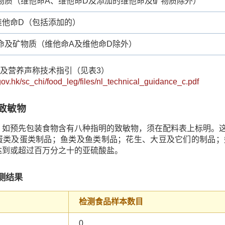
物质（维他命A、维他命D及添加的维他命及矿物质除外）
维他命D（包括添加的）
命及矿物质（维他命A及维他命D除外）
标籤及营养声称技术指引（见表3）
gov.hk/sc_chi/food_leg/files/nl_technical_guidance_c.pdf
致敏物
，如预先包装食物含有八种指明的致敏物，须在配料表上标明。
蛋类及蛋类制品；鱼类及鱼类制品；花生、大豆及它们的制品；
达到或超过百万分之十的亚硫酸盐。
测结果
检测食品样本数目
0