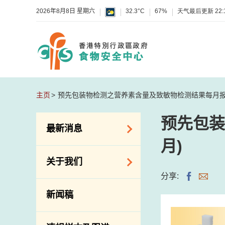
2026年8月8日 星期六
32.3°C
67%
天气最后更新
22:
主页
预先包装物检测之营养素含量及致敏物检测结果每月报告(
预先包装
最新消息
月)
食物警报 / 致敏物
关于我们
警报
分享:
怀疑食物中毒个案
组织结构
新闻稿
活动
理想与使命
新资讯
介绍短片