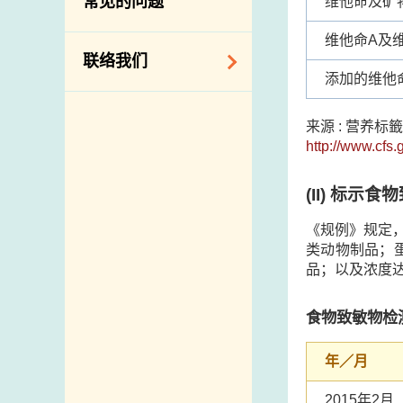
常见的问题
维他命及矿
构
维他命A及
相关网站
联络我们
添加的维他
查询、建议、要求
来源 : 营养
和投诉
http://www.cfs.
地址及电话
政府电话簿
(II)
标示食物
邮件贴上足够邮资
《规例》规定
类动物制品；
品；以及浓度
食物致敏物检
年／月
2015年2月