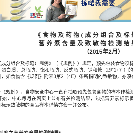
《 食 物 及 药 物 ( 成 分 组 合 及 标 
营 养 素 含 量 及 致 敏 物 检 测 结 
（2015年2月）
（成分组合及标籤）规例》（《规例》）规定，预先包装食物须
、蛋白质、总脂肪、饱和脂肪、反式脂肪、钠和糖（即"1+7"
，如食物含《规例》附表3第2（4E）条所指明的致敏物，亦须
合《规例》，食物安全中心一直有抽取预先包装食物的样本作检测
开始，中心每月在网页上公布有关检测结果，包括营养素标示值与
有标示致敏物的食品样本详情亦会一并公布。
制度之营养素含量检测结果*