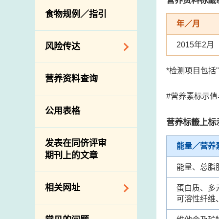
活生食用动物的进
规管农业化学物及
息
食物规例／指引
食物事故应变及管
口检验
兽医药物在食用动
年／月
理
物上的使用
兽医公共衞生资讯
2015年2月
食物消费量调查
风险传达
屠房及疾病监测
总膳食研究
宰前检验
主题项目
*检测项目包括
营养资料查询
有机食物
宰后检验
警报系统
#营养素标示
高风险食物
猪只流感病毒监测
项目及活动
公用表格
结果
抗菌素耐药性
营养标籤上标
传达资源
屠房及肉类检验
食物中的碘
资讯平台
发表在同侪评审
能量／营养
期刊上的文章
下载
能量、总脂
公开比赛
相关网址
蛋白质、多
可溶性纤维
相关政府部门／机