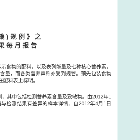
籤 ) 规 例 》 之
果 每 月 报 告
标示食物的配料，以及表列能量及七种核心营养素，
）的含量，而各类营养声称亦受到规管。预先包装食物
在配料表上标明。
，其中包括检测营养素含量及致敏物。由2012年1
检测结果有差异的样本详情。自2012年4月1日