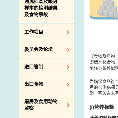
违规样本及跟进
样本的检测结果
及食物事故
工作项目
降低膳食中的钠和
委员会及论坛
糖
《食物及药物
食物监测计划
即碳水化合物
食物安全专家委员
进口管制
须标示各种配料
会
食物安全重点控制
系统
业界谘询论坛
食物进口商和食物
为确保食品符
出口食物
基因改造食物
分销商登记制度
月的检测结果
消费者联系小组
起，有关含未
食物标签上的营养
视察内地农场及联
出口验证
屠房及食用动物
资料
络内地有关当局
出口食物往内地
(I)
营养标籤
监察
食物安全之风险评
进口食物管制
出口商及业界的消
估
营养资料标籤