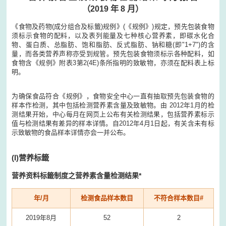
（2019 年 8 月）
《食物及药物(成分组合及标籤)规例》(《规例》)规定，预先包装食物
须标示食物的配料，以及表列能量及七种核心营养素，即碳水化合
物、蛋白质、总脂肪、饱和脂肪、反式脂肪、钠和糖(即"1+7")的含
量，而各类营养声称亦受到规管。预先包装食物须标示各种配料，如
食物含《规例》附表3第2(4E)条所指明的致敏物，亦须在配料表上标
明。
为确保食品符合《规例》，食物安全中心一直有抽取预先包装食物的
样本作检测，其中包括检测营养素含量及致敏物。由 2012年1月的检
测结果开始，中心每月在网页上公布有关检测结果，包括营养素标示
值与检测结果有差异的样本详情。自2012年4月1日起，有关含未有标
示致敏物的食品样本详情亦会一并公布。
(I)
营养标籤
营养资料标籤制度之营养素含量检测结果*
年/月
检测食品样本数目
不符合样本数目#
2019年8月
52
2