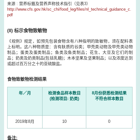
来源 : 营养标籤及营养声称技术指引（见表3）
http://www.cfs.gov.hk/sc_chi/food_leg/files/nl_technical_guidance_c.
pdf
(II)
标示食物致敏物
《规例》规定，如预先包装食物含有八种指明的致敏物，须在配料表
上标明。这八种物质是：含有麸质的谷类；甲壳类动物及甲壳类动物
制品；蛋类及蛋类制品；鱼类及鱼类制品；花生、大豆及它们的制
品；奶类及奶类制品(包括乳糖)；木本坚果及坚果制品；以及浓度达到
或超过百万分之十的亚硫酸盐。
食物致敏物检测结果
年／月
检测食品样本数目
8月份获悉检测结果
(检测项目: 奶类)
不符合样本数目
2019年8月
10
0
备注: