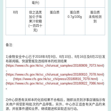
毫升)
8月
佳之选黑
蛋白质
蛋白质
蛋白质
加仑子味
0.7g/100g
未有检测
果汁软糖
到
(一百四十
克)
备注:
1)食物安全中心已于2018年8月9日、8月10日、8月16日及8月22日发
布新闻稿、快速警报及违规样本的检测结果
(
https://www.cfs.gov.hk/sc_chi/unsat_samples/20180809_7073.html
)
、
(
https://www.cfs.gov.hk/sc_chi/unsat_samples/20180810_7078.html
)
、(
https://www.cfs.gov.hk/sc_chi/press/20180816_7079.html
)、
(
https://www.cfs.gov.hk/sc_chi/unsat_samples/20180822_7086.html
)
。
2)中心获悉有关样本的化验结果不合格后，随即派员到涉事店铺指示有
关商户将受影响批次的产品停售。另外，中心亦正追查有关产品的来
源，并就事件通知业界，继续跟进和采取适当行动。