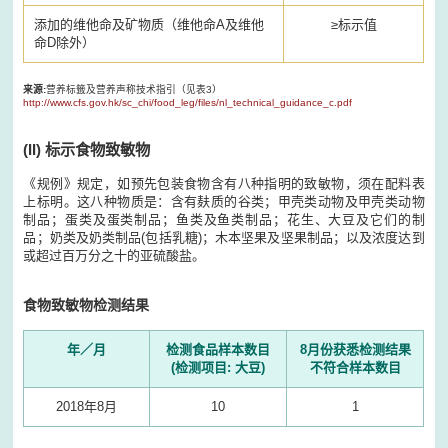
添加的维他命及矿物质（维他命A及维他
≥标示值
命D除外）
来源:
营养标籤及营养声称技术指引（见表3）
http://www.cfs.gov.hk/sc_chi/food_leg/files/nl_technical_guidance_c.pdf
(II) 标示食物致敏物
《规例》规定，如预先包装食物含有八种指明的致敏物，须在配料表
上标明。这八种物质是：含有麸质的谷类；甲壳类动物及甲壳类动物
制品；蛋类及蛋类制品；鱼类及鱼类制品；花生、大豆及它们的制
品；奶类及奶类制品(包括乳糖)；木本坚果及坚果制品；以及浓度达到
或超过百万分之十的亚硫酸盐。
食物致敏物检测结果
年／月
检测食品样本数目
8月份获悉检测结果
(检测项目: 大豆)
不符合样本数目
2018年8月
10
1