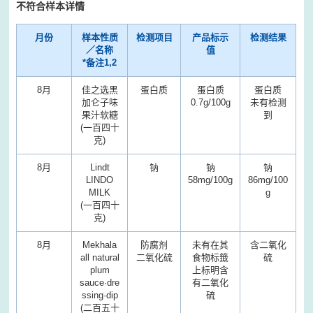
不符合样本详情
月份
样本性质
检测项目
产品标示
检测结果
／名称
值
*备注1,2
8月
佳之选黑
蛋白质
蛋白质
蛋白质
加仑子味
0.7g/100g
未有检测
果汁软糖
到
(一百四十
克)
8月
Lindt
钠
钠
钠
LINDO
58mg/100g
86mg/100
MILK
g
(一百四十
克)
8月
Mekhala
防腐剂
未有在其
含二氧化
all natural
二氧化硫
食物标籤
硫
plum
上标明含
sauce·dre
有二氧化
ssing·dip
硫
(二百五十