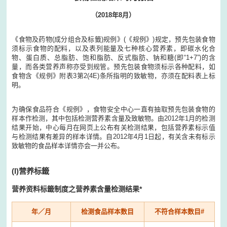
（2018年8月）
《食物及药物(成分组合及标籤)规例》(《规例》)规定，预先包装食物
须标示食物的配料，以及表列能量及七种核心营养素，即碳水化合
物、蛋白质、总脂肪、饱和脂肪、反式脂肪、钠和糖(即“1+7”)的含
量，而各类营养声称亦受到规管。预先包装食物须标示各种配料，如
食物含《规例》附表3第2(4E)条所指明的致敏物，亦须在配料表上标
明。
为确保食品符合《规例》，食物安全中心一直有抽取预先包装食物的
样本作检测，其中包括检测营养素含量及致敏物。由2012年1月的检测
结果开始，中心每月在网页上公布有关检测结果，包括营养素标示值
与检测结果有差异的样本详情。自2012年4月1日起，有关含未有标示
致敏物的食品样本详情亦会一并公布。
(I)营养标籤
营养资料标籤制度之营养素含量检测结果*
年／月
检测食品样本数目
不符合样本数目#