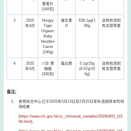
藜麦片
(168克)
3
2025
Hungry
维生素
638.1μg/1
没有检测到
年4月
Tiger
D
00g
有关营养素
Organic
Baby
Noodles
Carrot
(240g)
4
2025
八珍 黄
蛋白质
0.1g/15g
没有检测到
年4月
梅酱
(0.67g/10
有关营养素
(240克)
0g)
备注:
食物安全中心已于2025年3月13日及3月25日发布违规样本的检
测结果
(
https://www.cfs.gov.hk/sc_chi/unsat_samples/20250403_115
58.html
),