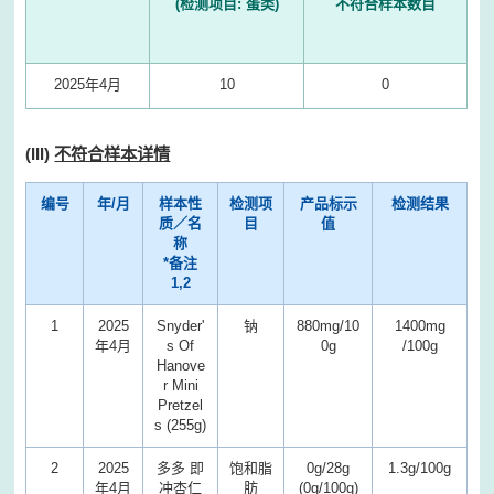
(检测项目: 蛋类)
不符合样本数目
2025年4月
10
0
(III)
不符合样本详情
编号
年/月
样本性
检测项
产品标示
检测结果
质／名
目
值
称
*备注
1,2
1
2025
Snyder'
钠
880mg/10
1400mg
年4月
s Of
0g
/100g
Hanove
r Mini
Pretzel
s (255g)
2
2025
多多 即
饱和脂
0g/28g
1.3g/100g
年4月
冲杏仁
肪
(0g/100g)