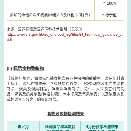
至 180%
添加的维他命及矿物质(维他命A及维他命D除外)
≥ 标示值
来源 : 营养标籤及营养声称技术指引（见表3）
http://www.cfs.gov.hk/sc_chi/food_leg/files/nl_technical_guidance_c.
pdf
(II)
标示食物致敏物
《规例》规定，如预先包装食物含有八种指明的致敏物，须在配料表
上标明。这八种物质是：含有麸质的谷类；甲壳类动物及甲壳类动物
制品；蛋类及蛋类制品；鱼类及鱼类制品；花生、大豆及它们的制
品；奶类及奶类制品(包括乳糖)；木本坚果及坚果制品；以及浓度达到
或超过百万分之十的亚硫酸盐。
食物致敏物检测结果
年／月
检测食品样本数目
4月份获悉检测结果