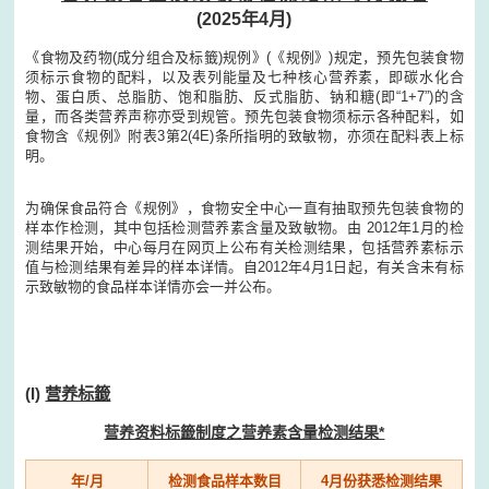
(2025年4月)
《食物及药物(成分组合及标籤)规例》(《规例》)规定，预先包装食物
须标示食物的配料，以及表列能量及七种核心营养素，即碳水化合
物、蛋白质、总脂肪、饱和脂肪、反式脂肪、钠和糖(即“1+7”)的含
量，而各类营养声称亦受到规管。预先包装食物须标示各种配料，如
食物含《规例》附表3第2(4E)条所指明的致敏物，亦须在配料表上标
明。
为确保食品符合《规例》，食物安全中心一直有抽取预先包装食物的
样本作检测，其中包括检测营养素含量及致敏物。由 2012年1月的检
测结果开始，中心每月在网页上公布有关检测结果，包括营养素标示
值与检测结果有差异的样本详情。自2012年4月1日起，有关含未有标
示致敏物的食品样本详情亦会一并公布。
(I)
营养标籤
营养资料标籤制度之营养素含量检测结果*
年/月
检测食品样本数目
4月份获悉检测结果