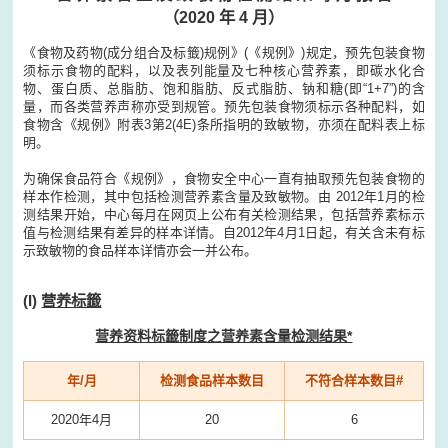
（2020 年 4 月）
《食物及药物(成分组合及标籤)规例》(《规例》)规定，预先包装食物
须标示食物的配料，以及表列能量及七种核心营养素，即碳水化合
物、蛋白质、总脂肪、饱和脂肪、反式脂肪、钠和糖(即“1+7”)的含
量，而各类营养声称亦受到规管。预先包装食物须标示各种配料，如
食物含《规例》附表3第2(4E)条所指明的致敏物，亦须在配料表上标
明。
为确保食品符合《规例》，食物安全中心一直有抽取预先包装食物的
样本作检测，其中包括检测营养素含量及致敏物。由 2012年1月的检
测结果开始，中心每月在网页上公布有关检测结果，包括营养素标示
值与检测结果有差异的样本详情。自2012年4月1日起，有关含未有标
示致敏物的食品样本详情亦会一并公布。
(I)
营养标籤
营养资料标籤制度之营养素含量检测结果*
年/月
检测食品样本数目
不符合样本数目#
2020年4月
20
6