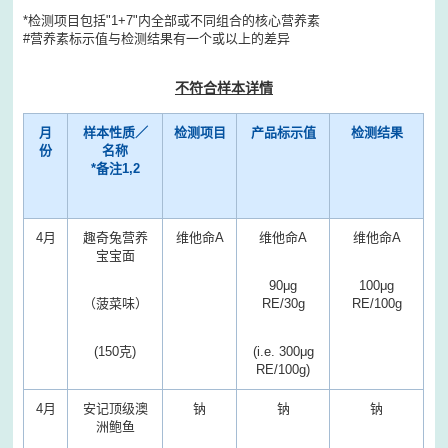
*检测项目包括"1+7"内全部或不同组合的核心营养素
#营养素标示值与检测结果有一个或以上的差异
不符合样本详情
月
样本性质／
检测项目
产品标示值
检测结果
份
名称
*
备注
1,2
4月
趣奇兔营养
维他命A
维他命A
维他命A
宝宝面
90μg
100μg
（菠菜味）
RE/30g
RE/100g
(150克)
(i.e. 300μg
RE/100g)
4月
安记顶级澳
钠
钠
钠
洲鲍鱼