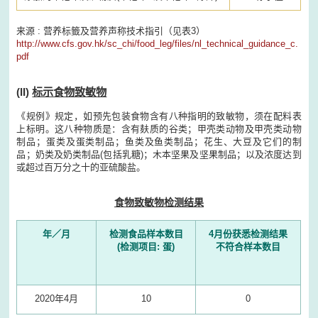
来源 : 营养标籤及营养声称技术指引（见表3）
http://www.cfs.gov.hk/sc_chi/food_leg/files/nl_technical_guidance_c.
pdf
(II)
标示食物致敏物
《规例》规定，如预先包装食物含有八种指明的致敏物，须在配料表
上标明。这八种物质是：含有麸质的谷类；甲壳类动物及甲壳类动物
制品；蛋类及蛋类制品；鱼类及鱼类制品；花生、大豆及它们的制
品；奶类及奶类制品(包括乳糖)；木本坚果及坚果制品；以及浓度达到
或超过百万分之十的亚硫酸盐。
食物致敏物检测结果
年／月
检测食品样本数目
4月份获悉检测结果
(检测项目: 蛋)
不符合样本数目
2020年4月
10
0