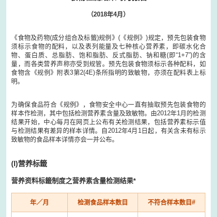
（2018年4月）
《食物及药物(成分组合及标籤)规例》(《规例》)规定，预先包装食物
须标示食物的配料，以及表列能量及七种核心营养素，即碳水化合
物、蛋白质、总脂肪、饱和脂肪、反式脂肪、钠和糖(即“1+7”)的含
量，而各类营养声称亦受到规管。预先包装食物须标示各种配料，如
食物含《规例》附表3第2(4E)条所指明的致敏物，亦须在配料表上标
明。
为确保食品符合《规例》，食物安全中心一直有抽取预先包装食物的
样本作检测，其中包括检测营养素含量及致敏物。由2012年1月的检测
结果开始，中心每月在网页上公布有关检测结果，包括营养素标示值
与检测结果有差异的样本详情。自2012年4月1日起，有关含未有标示
致敏物的食品样本详情亦会一并公布。
(I)营养标籤
营养资料标籤制度之营养素含量检测结果*
年／月
检测食品样本数目
不符合样本数目#