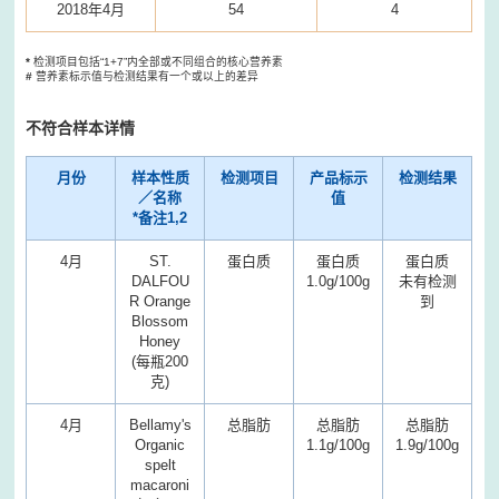
2018年4月
54
4
*
检测项目包括“1+7”内全部或不同组合的核心营养素
#
营养素标示值与检测结果有一个或以上的差异
不符合样本详情
月份
样本性质
检测项目
产品标示
检测结果
／名称
值
*备注1,2
4月
ST.
蛋白质
蛋白质
蛋白质
DALFOU
1.0g/100g
未有检测
R Orange
到
Blossom
Honey
(每瓶200
克)
4月
Bellamy's
总脂肪
总脂肪
总脂肪
Organic
1.1g/100g
1.9g/100g
spelt
macaroni