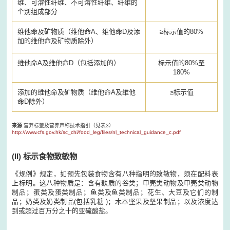
维、可溶性纤维、不可溶性纤维、纤维的
个别组成部分
维他命及矿物质（维他命A、维他命D及添
≥标示值的80%
加的维他命及矿物质除外）
维他命A及维他命D（包括添加的）
标示值的80%至
180%
添加的维他命及矿物质（维他命A及维他
≥标示值
命D除外）
来源:
营养标籤及营养声称技术指引（见表3）
http://www.cfs.gov.hk/sc_chi/food_leg/files/nl_technical_guidance_c.pdf
(II) 标示食物致敏物
《规例》规定，如预先包装食物含有八种指明的致敏物，须在配料表
上标明。这八种物质是：含有麸质的谷类；甲壳类动物及甲壳类动物
制品；蛋类及蛋类制品；鱼类及鱼类制品；花生、大豆及它们的制
品；奶类及奶类制品(包括乳糖 )；木本坚果及坚果制品；以及浓度达
到或超过百万分之十的亚硫酸盐。