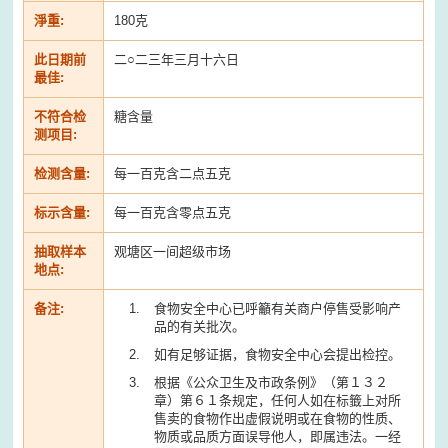
淨重:
180克
此日期前
二○二三年三月十六日
最佳:
不符合检
糖含量
测项目:
检测含量:
每一百克含二点五克
标示含量:
每一百克含零点五克
抽取样本
观塘区一间超级市场
地点:
备注:
食物安全中心已呼籲有关商户停售受影响产
品的有关批次。
如有足够证据，食物安全中心会提出检控。
根据《公众卫生及市政条例》（第１３２
章）第６１条规定，任何人如在标籤上对所
售卖的食物作出虚假说明或在食物的性质、
物质或品质方面误导他人，即属违法。一经