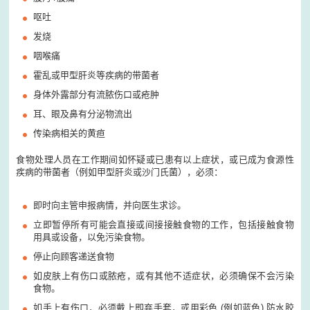
呕吐
发烧
咽喉痛
霍乱或甲型肝炎等疾病的带菌者
身体外露部分有流脓伤口或疮肿
耳、眼及鼻有分泌物流出
传染病相关的黄疸
食物处理人员在工作期间如怀疑或已患有以上症状，或已成为食源性
疾病的带菌者（例如甲型肝炎或沙门氏菌），必须：
即时向主管申报病情，并向医生求诊。
立即暂停所有可能会直接或间接接触食物的工作，包括接触食物
用具或设备，以免污染食物。
停止向顾客递送食物
如皮肤上有伤口或脓疮，或有其他不适症状，必须确保不会污染
食物。
如手上有伤口，必须戴上即弃手套，或用彩色 (例如蓝色) 防水胶