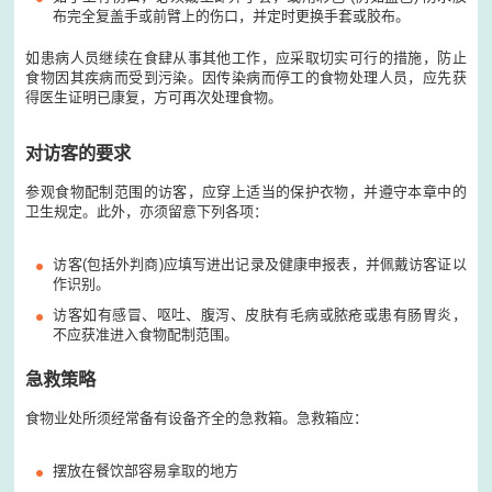
布完全复盖手或前臂上的伤口，并定时更换手套或胶布。
如患病人员继续在食肆从事其他工作，应采取切实可行的措施，防止
食物因其疾病而受到污染。因传染病而停工的食物处理人员，应先获
得医生证明已康复，方可再次处理食物。
对访客的要求
参观食物配制范围的访客，应穿上适当的保护衣物，并遵守本章中的
卫生规定。此外，亦须留意下列各项：
访客(包括外判商)应填写进出记录及健康申报表，并佩戴访客证以
作识别。
访客如有感冒、呕吐、腹泻、皮肤有毛病或脓疮或患有肠胃炎，
不应获准进入食物配制范围。
急救策略
食物业处所须经常备有设备齐全的急救箱。急救箱应：
摆放在餐饮部容易拿取的地方