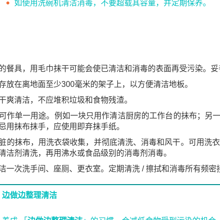
如使用洗碗机清洁消毒，不要超载其容量，并定期保养。
的餐具，用毛巾抹干可能会使已清洁和消毒的表面再受污染。妥
存放在离地面至少300毫米的架子上，以方便清洁地板。
干爽清洁，不应堆积垃圾和食物残渣。
可作单一用途。例如一块只用作清洁厨房的工作台的抺布；另
忌用抹布抹手，应使用即弃抹手纸。
脏的抹布，用洗衣袋收集，并彻底清洗、消毒和风干。可用洗衣
清洁剂清洗，再用沸水或食品级别的消毒剂消毒。
洁一次洗手间、座厕、更衣室。定期清洗 / 擦拭和消毒所有频
边做边整理清洁