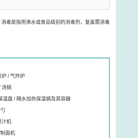
。消毒是指用沸水或食品级别的消毒剂，复盖需消毒
煎炉 / 气炸炉
/ 汤锅
保温盘 / 隔水加热保温锅及其容器
汤勺
 果汁机
/制面机