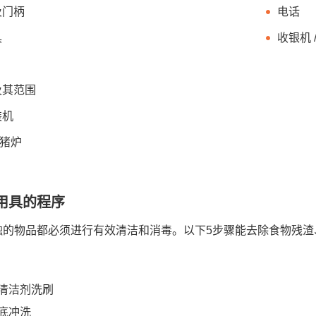
及门柄
电话
具
收银机 
及其范围
装机
烧猪炉
用具的程序
触的物品都必须进行有效清洁和消毒。以下5步骤能去除食物残渣
清洁剂洗刷
底冲洗