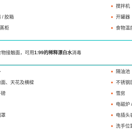
搅拌机 
/ 胶箱
开罐器
 蒸柜
食物温
食物接触面，可用
1:99的稀释漂白水
消毒
外
隔油池
地面、天花及横樑
不锈钢
子磅
雪房
电磁炉 
烟罩
电插头
洗手位