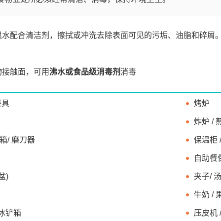
温水配合清洁剂，擦拭或冲洗去除表面可见的污垢、油脂和碎屑
。
物接触面，可用
沸水或食品级消毒剂
消毒
餐具
烤炉
炸炉 / 
刀箱/ 磨刀器
保温柜 
自助餐
盆)
夹子/ 
牛奶 /
 冰铲箱
压皮机 