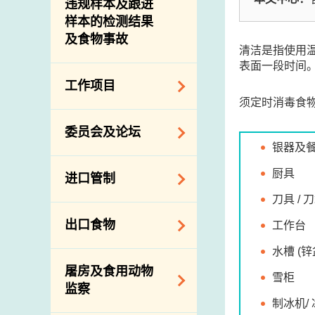
违规样本及跟进
样本的检测结果
及食物事故
清洁是指使用
表面一段时间
工作项目
须定时消毒食
降低膳食中的钠和
委员会及论坛
糖
银器及
食物监测计划
食物安全专家委员
厨具
进口管制
会
食物安全重点控制
刀具 / 
系统
业界谘询论坛
食物进口商和食物
出口食物
工作台
基因改造食物
分销商登记制度
消费者联系小组
水槽 (锌
食物标签上的营养
视察内地农场及联
出口验证
屠房及食用动物
资料
络内地有关当局
雪柜
出口食物往内地
监察
食物安全之风险评
进口食物管制
制冰机/
出口商及业界的消
估