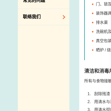
常见的问题
构
门、锁
相关网站
装饰器
联络我们
排水渠
查询、建议、要求
洗碗机
和投诉
真空包
地址及电话
晒炉 / 
政府电话簿
邮件贴上足够邮资
清洁和消毒
所有与食物接
刮除残渣
用清水与
用清水彻