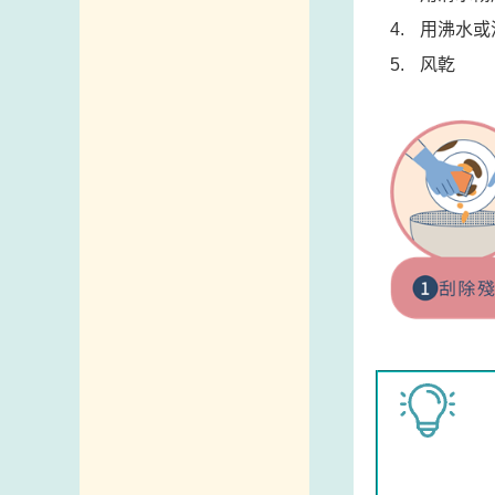
用沸水或
风亁