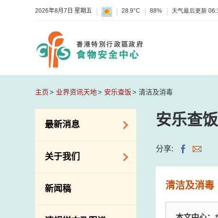
2026年8月7日 星期五
28.9°C
88%
天气最后更新
06:
主页
业界资讯天地
安乐查饭
清洁及消毒
安乐查饭
最新消息
食物警报 / 致敏物
分享:
关于我们
警报
怀疑食物中毒个案
组织结构
清洁及消毒
新闻稿
活动
理想与使命
新资讯
介绍短片
本文中心：