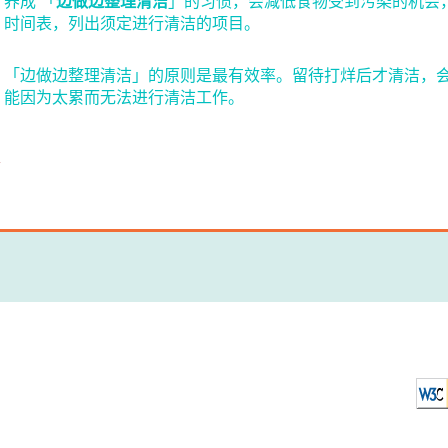
养成 「
边做边整理清洁
」的习惯，会减低食物受到污染的机会
时间表，列出须定进行清洁的项目。
「边做边整理清洁」的原则是最有效率。留待打烊后才清洁，
能因为太累而无法进行清洁工作。
本