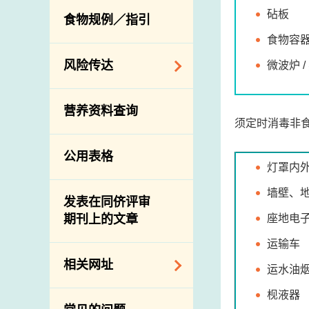
活生食用动物的进
规管农业化学物及
息
砧板
食物规例／指引
食物事故应变及管
口检验
兽医药物在食用动
食物容器 
理
物上的使用
兽医公共衞生资讯
食物消费量调查
风险传达
微波炉 /
屠房及疾病监测
总膳食研究
宰前检验
主题项目
营养资料查询
有机食物
宰后检验
须定时消毒非
警报系统
高风险食物
猪只流感病毒监测
项目及活动
公用表格
结果
抗菌素耐药性
灯罩内
传达资源
屠房及肉类检验
食物中的碘
墙壁、
资讯平台
发表在同侪评审
座地电
期刊上的文章
下载
运输车
公开比赛
相关网址
运水油
枧液器
相关政府部门／机