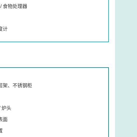
/ 食物处理器
度计
层架、不锈钢柜
/ 炉头
表面
置