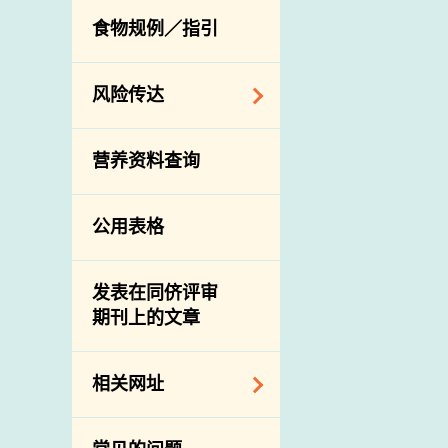
活生食用动物的进
规管农业化学物及
息
食物规例／指引
食物事故应变及管
口检验
兽医药物在食用动
理
物上的使用
兽医公共衞生资讯
食物消费量调查
风险传达
屠房及疾病监测
总膳食研究
宰前检验
主题项目
营养资料查询
有机食物
宰后检验
警报系统
高风险食物
猪只流感病毒监测
项目及活动
公用表格
结果
抗菌素耐药性
传达资源
屠房及肉类检验
食物中的碘
资讯平台
发表在同侪评审
期刊上的文章
下载
公开比赛
相关网址
相关政府部门／机