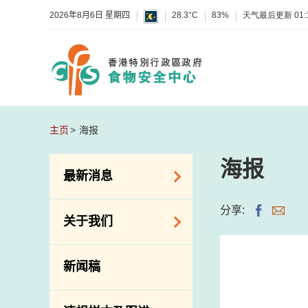
2026年8月6日 星期四
28.3°C
83%
天气最后更新
01:
主页
海报
海报
最新消息
食物警报 / 致敏物
分享:
关于我们
警报
怀疑食物中毒个案
组织结构
新闻稿
活动
理想与使命
新资讯
介绍短片