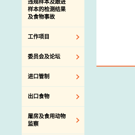
违规样本及跟进
样本的检测结果
及食物事故
工作项目
降低膳食中的钠和
委员会及论坛
糖
食物监测计划
食物安全专家委员
进口管制
会
食物安全重点控制
系统
业界谘询论坛
食物进口商和食物
出口食物
基因改造食物
分销商登记制度
消费者联系小组
食物标签上的营养
视察内地农场及联
出口验证
屠房及食用动物
资料
络内地有关当局
出口食物往内地
监察
食物安全之风险评
进口食物管制
出口商及业界的消
估