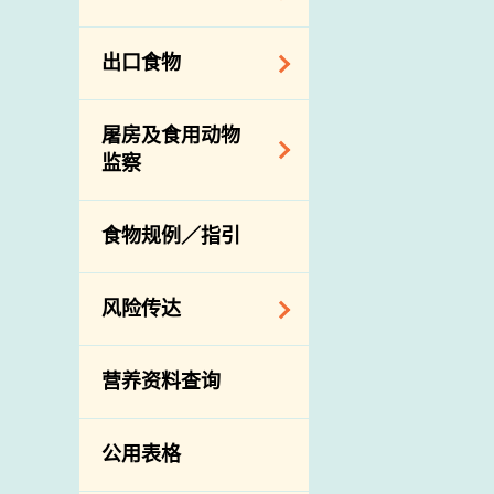
会
食物安全重点控制
系统
业界谘询论坛
食物进口商和食物
出口食物
基因改造食物
分销商登记制度
消费者联系小组
食物标签上的营养
视察内地农场及联
出口验证
屠房及食用动物
资料
络内地有关当局
出口食物往内地
监察
食物安全之风险评
进口食物管制
出口商及业界的消
估
活生食用动物的进
规管农业化学物及
息
食物规例／指引
食物事故应变及管
口检验
兽医药物在食用动
理
物上的使用
兽医公共衞生资讯
食物消费量调查
风险传达
屠房及疾病监测
总膳食研究
宰前检验
主题项目
营养资料查询
有机食物
宰后检验
警报系统
高风险食物
猪只流感病毒监测
项目及活动
公用表格
结果
抗菌素耐药性
传达资源