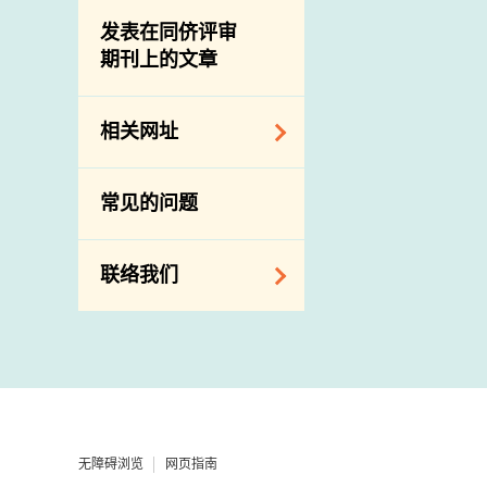
屠房及肉类检验
食物中的碘
资讯平台
发表在同侪评审
期刊上的文章
下载
公开比赛
相关网址
相关政府部门／机
常见的问题
构
相关网站
联络我们
查询、建议、要求
和投诉
地址及电话
政府电话簿
无障碍浏览
网页指南
邮件贴上足够邮资