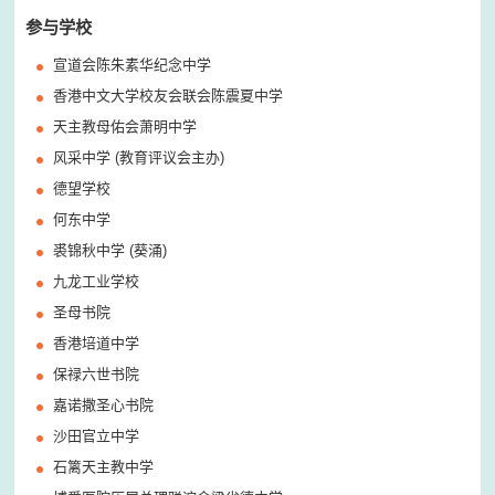
参与学校
宣道会陈朱素华纪念中学
香港中文大学校友会联会陈震夏中学
天主教母佑会萧明中学
风采中学 (教育评议会主办)
德望学校
何东中学
裘锦秋中学 (葵涌)
九龙工业学校
圣母书院
香港培道中学
保禄六世书院
嘉诺撒圣心书院
沙田官立中学
石篱天主教中学