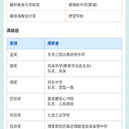
最积极参与学校奖
裘锦秋中学(葵涌)
最佳海报设计奖
德望学校
高级组
奖项
得奖者
金奖
东华三院冯黄凤亭中学
银奖
风采中学(教育评议会主办)
队名：风采
铜奖
何东中学
队名：营型一族
优异奖
嘉诺撒圣心书院
队名：心系厨房
优异奖
九龙工业学校
优异奖
博爱医院历届总理联谊会梁省德中学