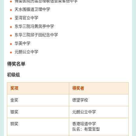
博爱医院历届总理联谊会梁省德中学
天水围循道卫理中学
荃湾官立中学
东华三院冯黄凤亭中学
东华三院邱子田纪念中学
华英中学
元朗公立中学
得奖名单
初级组
奖项
得奖者
金奖
德望学校
银奖
元朗公立中学
铜奖
香港培道中学
队名：有营至型