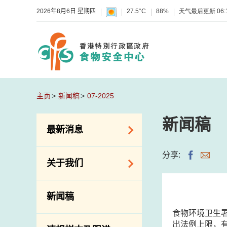
2026年8月6日 星期四
27.5°C
88%
天气最后更新
06:
主页
新闻稿
07-2025
新闻稿
最新消息
食物警报 / 致敏物
分享:
关于我们
警报
怀疑食物中毒个案
组织结构
新闻稿
活动
理想与使命
食物环境卫生
新资讯
介绍短片
出法例上限，