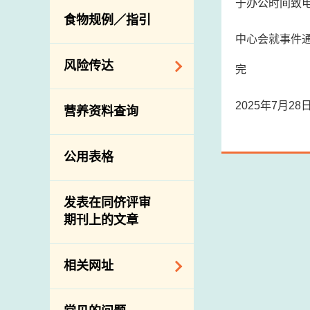
于办公时间致电
活生食用动物的进
规管农业化学物及
息
食物规例／指引
食物事故应变及管
口检验
兽医药物在食用动
中心会就事件
理
物上的使用
兽医公共衞生资讯
食物消费量调查
风险传达
屠房及疾病监测
完
总膳食研究
宰前检验
主题项目
2025年7月2
营养资料查询
有机食物
宰后检验
警报系统
高风险食物
猪只流感病毒监测
项目及活动
公用表格
结果
抗菌素耐药性
传达资源
屠房及肉类检验
食物中的碘
资讯平台
发表在同侪评审
期刊上的文章
下载
公开比赛
相关网址
相关政府部门／机