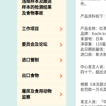
违规样本及跟进
件。
样本的检测结果
及食物事故
产品资料如下
产品名称：红
工作项目
品牌：Kochi Ic
来源地：日本
降低膳食中的钠和
淨容量：115
委员会及论坛
糖
此日期前最佳
进口商：新大
食物监测计划
食物安全专家委员
进口管制
会
食物安全重点控制
中心发言人说
系统
业界谘询论坛
食物进口商和食物
四十个，超出
出口食物
基因改造食物
分销商登记制度
消费者联系小组
根据《冰冻甜
食物标签上的营养
视察内地农场及联
出口验证
处罚款一万元
屠房及食用动物
资料
络内地有关当局
出口食物往内地
监察
食物安全之风险评
进口食物管制
发言人说：「
出口商及业界的消
估