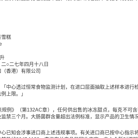
：
茶雪糕
e
毫升
：二○二七年四月十八日
和（香港）有限公司
：「中心透过恒常食物监测计划，在进口层面抽取上述样本进行
法例上限。」
点规例》（第132AC章），任何供出售的冰冻甜点，每克不可
及监禁三个月。大肠菌群含量超出法例标准，显示产品的卫生情
中心已知会涉事进口商上述违规事项。有关进口商已按中心指示