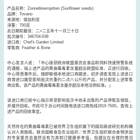
产品名称：Zonnebloempitten (Sunflower seeds)
品牌：Tovano
来源地：保加利亚
淨重：700克
此日期前最佳：二○二五年十一月三十日
批次编号：346704-038
进口商：Chef's Garden Limited
零售商: Feather & Bone
中心发言人说：「中心接获欧洲联盟委员会食品和饲料快速预警系统
的通报，指上述产品的黄曲霉毒素含量超出欧盟标准，正进行回收。
中心得悉事件后，随即联络本地进口商跟进，初步调查发现上述进口
商曾进口属受影响批次共重约二点八公斤的产品，并分配至上述零售
商出售。该产品的黄曲霉毒素含量亦超出本地法例标准。」
该进口商已按中心指示将受影响批次中尚未出售的产品停售及销毁，
并展开回收。市民可于办公时间致电该进口商热线2819 7500，查询上
述产品的回收事宜。
天然存在的黄曲霉毒素已被世界卫生组织属下的国际癌症研究机构确
认对人类致癌。联合国粮食及农业组织／世界卫生组织联合食物添加
剂专家委员会虽然没有为其制订健康参考值，但建议在合理的情况