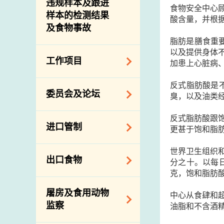
违规样本及跟进
食物安全中心
样本的检测结果
酸含量，并根
及食物事故
脂肪是膳食重
以及提供身体
工作项目
加患上心脏病
反式脂肪酸是
降低膳食中的钠和
委员会及论坛
臭，以及油类
糖
食物监测计划
反式脂肪酸跟
食物安全专家委员
进口管制
更甚于饱和脂
会
食物安全重点控制
系统
业界谘询论坛
世界卫生组织
食物进口商和食物
出口食物
分之十。以每日
基因改造食物
分销商登记制度
消费者联系小组
克，饱和脂肪酸
食物标签上的营养
视察内地农场及联
出口验证
屠房及食用动物
资料
络内地有关当局
中心从食肆和
出口食物往内地
监察
油脂和不含酒
食物安全之风险评
进口食物管制
出口商及业界的消
估