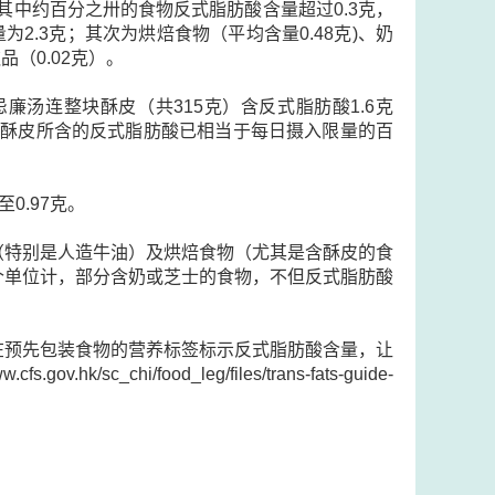
其中约百分之卅的食物反式脂肪酸含量超过0.3克，
2.3克；其次为烘焙食物（平均含量0.48克)、奶
品（0.02克）。
汤连整块酥皮（共315克）含反式脂肪酸1.6克
是酥皮所含的反式脂肪酸已相当于每日摄入限量的百
0.97克。
（特别是人造牛油）及烘焙食物（尤其是含酥皮的食
个单位计，部分含奶或芝士的食物，不但反式脂肪酸
在预先包装食物的营养标签标示反式脂肪酸含量，让
i/food_leg/files/trans-fats-guide-