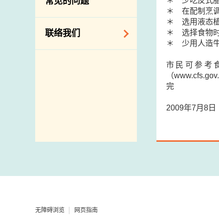
＊ 少吃反式
常见的问题
构
＊ 在配制烹
＊ 选用液态
相关网站
＊ 选择食物
联络我们
＊ 少用人造
查询、建议、要求
市民可参考
和投诉
（www.cfs.go
完
地址及电话
政府电话簿
2009年7月8
邮件贴上足够邮资
无障碍浏览
网页指南