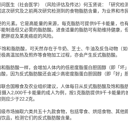
顾问医生（社会医学）（风险评估及传达）何玉贤说：「研究检
据这次研究及之前两次研究检测到的食物脂肪含量，为业界和市
要的元素。它是高能量的来源，每克脂肪可提供9千卡能量，也有
不能制造但又必需的脂肪酸。进食适量的脂肪可有助维持健康，
、肥胖症及某类癌症的风险。
不饱和脂肪酸，可天然存在于牛奶、芝士、牛油及反刍动物（如
经极高温加热及煎炸等食物加工过程，亦会产生反式脂肪酸。
饱和脂肪酸一样，会增加人体内的低密度脂蛋白胆固醇（即「坏
肪酸，因为反式脂肪酸还会减少高密度脂蛋白胆固醇（即「好」
和联合国粮食及农业组织建议，人体每日从反式脂肪酸及饱和脂
摄入2,000千卡能量的成人为例，按1克脂肪提供9千卡能量的
则应少于22.2克。
超级市场抽取六类共五十九款食物，包括零食、烘焙食物、其他
精饮品，检测它们的反式脂肪酸含量。