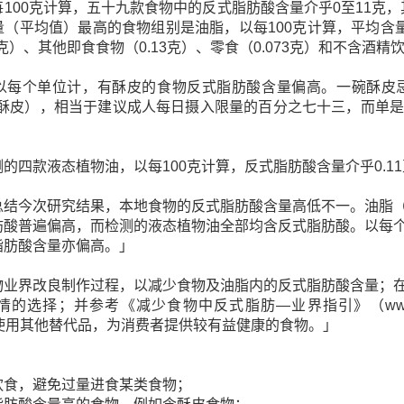
100克计算，五十九款食物中的反式脂肪酸含量介乎0至11克，
（平均值）最高的食物组别是油脂，以每100克计算，平均含量为
克）、其他即食食物（0.13克）、零食（0.073克）和不含酒精饮
以每个单位计，有酥皮的食物反式脂肪酸含量偏高。一碗酥皮忌廉
来自酥皮），相当于建议成人每日摄入限量的百分之七十三，而单
的四款液态植物油，以每100克计算，反式脂肪酸含量介乎0.11至
总结今次研究结果，本地食物的反式脂肪酸含量高低不一。油脂
肪酸普遍偏高，而检测的液态植物油全部均含反式脂肪酸。以每
脂肪酸含量亦偏高。」
物业界改良制作过程，以减少食物及油脂内的反式脂肪酸含量；
；并参考《减少食物中反式脂肪—业界指引》（www.cfs.gov.hk/sc_ch
研究使用其他替代品，为消费者提供较有益健康的食物。」
：
饮食，避免过量进食某类食物；