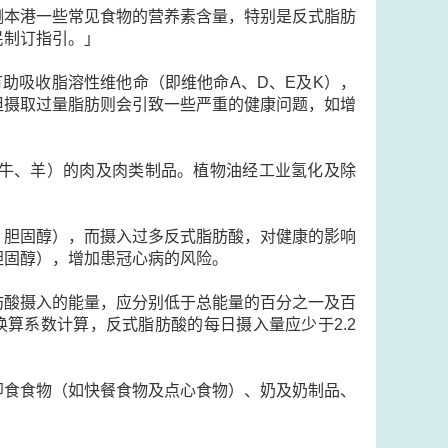
测本港一些常见食物的营养素含量，特别是反式脂肪
民制订指引。」
助吸收脂溶性维他命（即维他命A、D、E及K），
但摄取过量脂肪则会引致一些严重的健康问题，如增
牛、羊）的肉及肉类制品。植物油经工业氢化及除
」胆固醇），而摄入过多反式脂肪酸，对健康的影响
胆固醇），增加患冠心病的风险。
肪酸摄入的能量，应分别低于总能量的百分之一及百
换算系数计算，反式脂肪酸的每日摄入量应少于2.2
即食食物（如快餐食物及点心食物）、奶及奶制品、