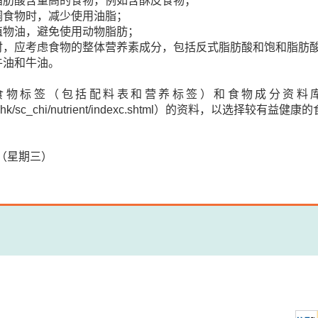
脂肪酸含量高的食物，例如含酥皮食物；
调食物时，减少使用油脂；
植物油，避免使用动物脂肪；
时，应考虑食物的整体营养素成分，包括反式脂肪酸和饱和脂肪
牛油和牛油。
食物标签（包括配料表和营养标签）和食物成分资料
v.hk/sc_chi/nutrient/indexc.shtml）的资料，以选择较有益健
日（星期三）