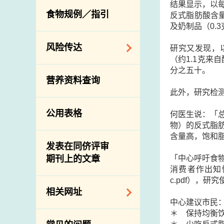
结果显示，以每
活生食用动物的进
规管农业化学物及
息
食物规例／指引
反式脂肪酸含量
食物事故应变及管
口检验
兽医药物在食用动
及奶制品（0.3
理
物上的使用
兽医公共衞生资讯
食物消费量调查
风险传达
研究又发现，
屠房及疾病监测
（约1.1克
总膳食研究
宰前检验
分之五十。
主题项目
营养资料查询
有机食物
宰后检验
警报系统
此外，研究检测
高风险食物
猪只流感病毒监测
项目及活动
公用表格
结果
何医生说：「
抗菌素耐药性
传达资源
物）的反式脂
屠房及肉类检验
食物中的碘
含量高，饱和
资讯平台
发表在同侪评审
「中心呼吁食
期刊上的文章
下载
消费者作出知情的选择
公开比赛
c.pdf），
相关网址
中心建议市民
＊ 保持均衡
相关政府部门／机