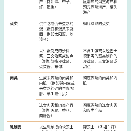
产（例如蠔、带子、
底翻热的烟熏海产和
虾、墨鱼）
预先煮熟海产、罐头
海产
蛋类
供生吃或仍未煮熟的
彻底煮熟的蛋类
蛋（蛋白和蛋黄未凝
固，例如太阳蛋、炒
滑蛋）
以生蛋制成的沙律
不含生蛋或以经巴士
酱、三文治酱或甜点
德消毒的蛋类制作的
（例如凯撒沙律酱、
沙律酱、三文治酱或
蛋黄酱、布甸）
甜点
肉类
生或未煮熟的肉类和
彻底煮熟的肉类和内
内脏 （例如粥内生或
脏
未煮熟的碎的牛肉/猪
肝、半生熟牛扒）
冻食肉类和肉类产品
彻底煮熟的冻食肉类
（例如火腿、香肠、
和肉类产品
肉肝酱）
乳制品
以生乳制成的软芝士
硬芝士 （例如车打）