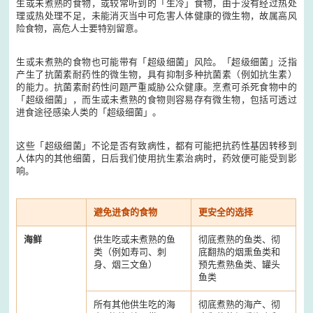
生或未煮熟的食物，或较常听到的「生冷」食物，由于没有经过热处
理或热处理不足，未能消灭当中可危害人体健康的微生物，故属高风
险食物，高危人士要特别留意。
生或未煮熟的食物也可能带有「超级细菌」风险。「超级细菌」泛指
产生了抗菌素耐药性的微生物，具有抑制多种抗菌素（例如抗生素）
的能力。抗菌素耐药性问题严重威胁公众健康。烹煮可杀死食物中的
「超级细菌」，而生或未煮熟的食物则容易存有微生物，包括可透过
进食途径感染人类的「超级细菌」。
这些「超级细菌」不论是否有致病性，都有可能把抗药性基因转移到
人体内的其他细菌，日后我们使用抗生素治病时，药效便可能受到影
响。
避免进食的食物
更安全的选择
海鲜
供生吃或未煮熟的鱼
彻底煮熟的鱼类、彻
类（例如寿司、刺
底翻热的烟熏鱼类和
身、烟三文鱼）
预先煮熟鱼类、罐头
鱼类
所有其他供生吃的海
彻底煮熟的海产、彻