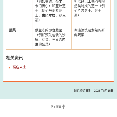
（例如菲达、布里、
和以经巴士德消毒的
卡门贝尔）和蓝纹芝
奶类制成的芝士（例
士（例如丹麦蓝芝
如片装芝士、芝士
士、古冈左拉、罗克
酱）
福）
蔬菜
供生吃的即食蔬菜
彻底清洗及煮熟的新
（例如预先包装的沙
鲜蔬菜
律、芽菜、三文治内
生的蔬菜）
相关资讯
高危人士
最近修订日期：2023年8月15日
回到页首