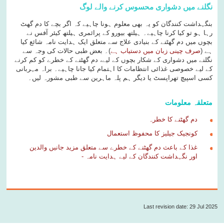
نگلنے میں دشواری محسوس کرنے والے لوگ
بنگہداشت کنندگان کو یہ بھی معلوم ہونا چاہیے کہ اگر بچے کا دم گھٹ
رہا ہو تو کیا کرنا چاہیے۔ ہیلتھ بیورو کے پرائمری ہیلتھ کیئر آفس نے
بچوں میں دم گھٹنے کے بنیادی علاج سے متعلق ایک ہدایت نامہ شائع کیا
ہے (
صرف چینی زبان میں دستیاب ہے
)۔ بعض طبی حالات کی وجہ سے
نگلنے میں دشواری کے شکار بچوں کے لیے، دم گھٹنے کے خطرے کو کم کرنے
کے لیے خصوصی غذائی انتظامات کا اہتمام کیا جانا چاہیے۔ براہ مہربانی
کسی اسپیچ تھراپسٹ یا دیگر ہم پلہ ماہرین سے طبی مشورہ لیں۔
متعلقہ معلومات
دم گھٹنے کا خطرہ
کونجیک جیلیز کا محفوظ استعمال
غذا کے باعث دم گھٹنے کے خطرے سے متعلق مزید جانیں والدین
اور نگہداشت کنندگان کے لیے ہدایت نامہ -
Last revision date: 29 Jul 2025