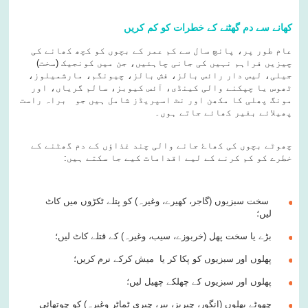
کھانے سے دم گھٹنے کے خطرات کو کم کریں
عام طور پر، پانچ سال سے کم عمر کے بچوں کو کچھ کھانے کی
چیزیں فراہم نہیں کی جانی چاہئیں، جن میں کونجیک (سخت)
جیلی، لیس دار رائس بالز، فش بالز، چیونگم، مارشمیلوز،
ٹھوس یا چپکنے والی کینڈی، آئس کیوبز، سالم گریاں، اور
مونگ پھلی کا مکھن اور نٹ اسپریڈز شامل ہیں جو براہ راست
پھیلائے بغیر کھائے جاتے ہوں۔
چھوٹے بچوں کی کھاۓ جانے والی چند غذاؤں کے دم گھٹنے کے
خطرے کو کم کرنے کے لیے اقدامات کیے جا سکتے ہیں:
سخت سبزیوں (گاجر، کھیرے، وغیرہ) کو پتلے ٹکڑوں میں کاٹ
لیں؛
بڑے یا سخت پھل (خربوزے، سیب، وغیرہ) کے قتلے کاٹ لیں؛
پھلوں اور سبزیوں کو پکا کر یا میش کرکے نرم کریں؛
پھلوں اور سبزیوں کے چھلکے چھیل لیں؛
چھوٹے پھلوں (انگور، چیریز، بیر، چیری ٹماٹر وغیرہ) کو چوتھائی