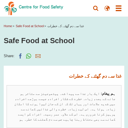
غذا سے دم گھٹنے کے خطرات
Safe Food at School
Home
Safe Food at School
Share:
غذا سے دم گھٹنے کے خطرات
ہم پیغام:
ایک بار غذا سے پیدا شدہ پیتھوجینز سے متاثر ہو
جانے کے بعد، زیادہ خطرے کے شکار افراد، جیسے بوڑھے افراد،
میں شدید علامات اور یہاں تک کہ ان کے جان لیوا ہونے کا امکان
زیادہ ہوتا ہے۔ اس لیے زیادہ خطرے والی غذائیں کھانے سے
پرہیز کرنا ضروری ہے۔ اس کے علاوہ عمر رسیدہ افراد کو ایسے
کھانے سے بھی محتاط رہنا چاہیے جس سے دم گھٹنے کا خطرہ ہو