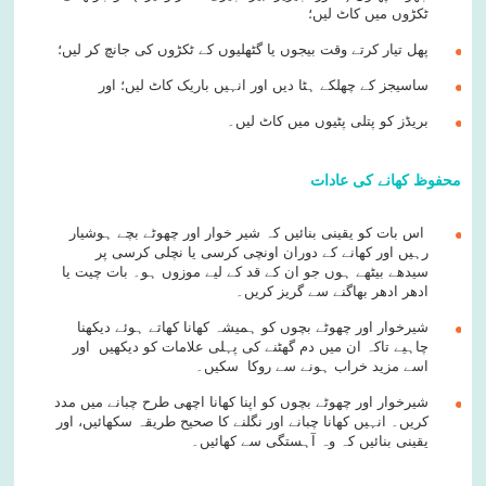
ٹکڑوں میں کاٹ لیں؛
پھل تیار کرتے وقت بیجوں یا گٹھلیوں کے ٹکڑوں کی جانچ کر لیں؛
ساسیجز کے چھلکے ہٹا دیں اور انہیں باریک کاٹ لیں؛ اور
بریڈز کو پتلی پٹیوں میں کاٹ لیں۔
محفوظ کھانے کی عادات
اس بات کو یقینی بنائیں کہ شیر خوار اور چھوٹے بچے ہوشیار
رہیں اور کھانے کے دوران اونچی کرسی یا نچلی کرسی پر
سیدھے بیٹھے ہوں جو ان کے قد کے لیے موزوں ہو۔ بات چیت یا
ادھر ادھر بھاگنے سے گریز کریں۔
شیرخوار اور چھوٹے بچوں کو ہمیشہ کھانا کھاتے ہوئے دیکھنا
چاہیے تاکہ ان میں دم گھٹنے کی پہلی علامات کو دیکھیں اور
اسے مزید خراب ہونے سے روکا سکیں۔
شیرخوار اور چھوٹے بچوں کو اپنا کھانا اچھی طرح چبانے میں مدد
کریں۔ انہیں کھانا چبانے اور نگلنے کا صحیح طریقہ سکھائیں، اور
یقینی بنائیں کہ وہ آہستگی سے کھائیں۔