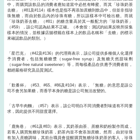
中，而購買該飲品的消費者應知道當中必然有蜂蜜。而其「珍珠奶茶
去糖」（#81及#114）樣本也是指不再添加蔗糖到飲品中，但並非指珍
珠無糖，而由於飲品內的珍珠有糖，所以該樣本中可檢出糖。而就
「珍珠奶茶去糖」（#81）的糖含量高於其一般配方的「珍珠奶茶」
（#59），該公司認為結果不正確。（本會按：測試的結果反映所採集
樣本的情況，並根據店舖標籤在樣本上的飲品名稱和「去糖」的標示
來確認飲品的類別。）
「星巴克」（#42及#136）的代理商表示，該公司提供多種個人化選擇
予消費者，包括無糖糖漿（sugar-free syrup）及無糖天然甜味劑
（sugar-free natural sweetener）等，而每樣產品在供應予消費者前，
都經嚴格研究及品質測試。
「歎番杯」（#53、#65、#86及#104）表示，「無糖」的意思是該公
司不會另加果糖，而香芋本身的糖是該公司無法改變的。
「古早牛肉麵」（#57）表示，該公司明白不同消費者對味道有不同要
求，因此提供不同甜度選擇。
「鹿角巷」（#61及#83）表示，其奶茶由茶、蔗糖和奶粉製作而成，
若客人購買無糖珍珠奶茶，奶茶內並不會添加蔗糖。然而，由於珍珠
有加入蔗糖調味，其前台職員會提醒購買無糖珍珠奶茶的客人，珍珠