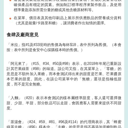
確保產品有穩定的質素。例如制訂標準程序來製作飲品，及使用
標準量匙添加所需分量的糖或其他含糖原材料等。
在菜單、價目表及其他印刷品上展示所供應飲品的營養成分資料
（尤其是能量/卡路里和糖），讓消費者作出知情的選擇。
食肆及廠商意見
「米拉」指#1及#33現時的售價為每杯$18，表中所列為舊價。（本會
按：表中所列是食安中心採購樣本時的售價。）
「阿元來了」（#15、#34、#50及#98）表示，在2018年年尾已重新設
計其芒果綠茶（#98）的味道。該公司又指，在其菜單上，「零糖」的
意思是不額外加入果糖，而本會測試得出來的甜度是芒果、芒果醬原
本芒果的甜度。因此，在該公司菜單中的「無糖」選項是指極低甜
度，而不是完全無糖。
「入麵」（#20）表示本會測試的樣本屬標準甜度，客人還可選擇微
甜、少甜、半甜，部分飲品可以走甜，會因應客人需要來提供不同甜
度。
「茶湯會」（#24、#59、#81、#96及#114）的代理商表示，其「蜂蜜
綠茶去糖」（#96）樣本中，「去糖」的意思是指不再添加蔗糖到飲品