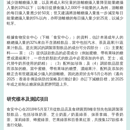
減少游離糖攝入量，以及將成人和兒童的游離糖攝入量降至能量總攝
入量的10%以下；以每日從膳食攝入2,000千卡能量的人為例，游離糖
的每日攝入量應少於50克；世又建議將游離糖攝入量進一步減至每日
能量總攝入量的5%以內，亦即游離糖的每日攝入量少於25克，以減少
蛀牙。
根據食物安全中心（下稱「食安中心」）的資料，估計本港成年人的
糖總攝入量的32%來自不含酒精飲品，當中包括汽水、茶及蔬果汁/蔬
果汁飲品。是次測試的調製茶類飲品的成分可分四部分：（1）主要配
料—— 茶；（2）提供該款飲品的必需成分（例如蜜糖、帶有果味的糖
漿或濃縮果汁，一些含奶類款式的飲品中必需添加的牛奶、芝士，或
代替牛奶所使用的奶精）；（3）配料如珍珠；及（4）調節飲品甜度
而添加的糖。當中蜜糖、帶有果味的糖漿、濃縮果汁、配料及添加的
糖正含有世建議減少攝入的游離糖。因此政府於去年5月公布的《邁向
2025：香港非傳染病防控策略及行動計劃》亦訂下減糖目標，於2025
年或之前制止糖尿病及肥胖問題上升。
研究樣本及測試項目
食安中心在2018年5月至7月從飲品店及食肆購買8種非預先包裝調製茶
類飲品，包括珍珠奶茶、芝士奶蓋／奶蓋綠茶、抹茶拿鐵、芋香奶
茶、茉莉綠茶、蜂蜜綠茶、芒果綠茶和百香果紅茶，共搜集127款樣本
進行化驗。