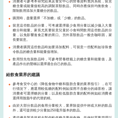
消費者可參考本研究結果及食安中心的營養資料查詢系統，留意
糖含量或能量值較高的調製茶類飲品。同時亦應保持均衡飲食，
限制飲用添加大量糖分的飲品。
購買時，盡量選擇「不加糖」或「少糖」的飲品。
留意這些飲品的分量，可考慮選擇最少食用分量以減少攝入大量
糖分和能量。家長尤其要留意兒童於小食時間飲用這些飲品的分
量，以免影響進食正餐的胃口。另外茶類飲品一般含咖啡因，家
長要留意。
消費者購買這些飲品時如要添加配料，可留意一些配料如珍珠會
令飲品的糖含量和能量值增加。
飲用預先包裝飲品時，可參考營養標籤上的糖含量和能量值，及
產品作出的聲稱以選擇適合自己的飲品。
給飲食業界的建議
參考食安中心的《降低食物中糖和脂肪含量的業界指引》，在可
行情況下，應選用較低糖的配料例如採用不含糖分的綠茶粉，讓
消費者可選擇糖的分量；以及較低脂肪含量的配料例如給消費者
選擇用脫脂牛奶代替奶精。
由於大部分飲品的食用分量較大，業界除提供中杯或大杯的飲品
外，還可提供較少分量如250毫升版本的飲品。
遵從優良製造規範去製作較低糖含量的食物，並做好質量管理以