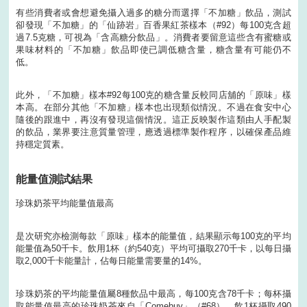
有些消費者或會想避免攝入過多的糖分而選擇「不加糖」飲品，測試
卻發現「不加糖」的「仙跡岩」百香果紅茶樣本（#92）每100克含超
過7.5克糖，可視為「含高糖分飲品」。消費者要留意這些含有蜜糖或
果味材料的「不加糖」飲品即使已調低糖含量，糖含量有可能仍不
低。
此外，「不加糖」樣本#92每100克的糖含量反較同店舖的「原味」樣
本高。在部分其他「不加糖」樣本也出現類似情況。不過在食安中心
隨後的跟進中，再沒有發現這個情況。這正反映製作這類由人手配製
的飲品，業界要注意質量管理，應透過標準製作程序，以確保產品維
持穩定質素。
能量值測試結果
珍珠奶茶平均能量值最高
是次研究亦檢測每款「原味」樣本的能量值，結果顯示每100克的平均
能量值為50千卡。飲用1杯（約540克）平均可攝取270千卡，以每日攝
取2,000千卡能量計，佔每日能量需要量的14%。
珍珠奶茶的平均能量值屬8種飲品中最高，每100克含78千卡；每杯攝
取能量值最高的珍珠奶茶來自「Comebuy」（#68），飲1杯攝取490