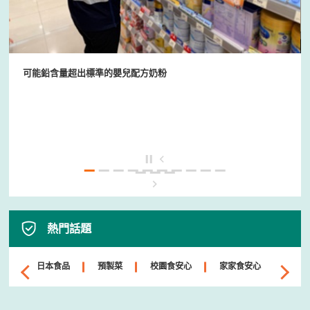
可能鉛含量超出標準的嬰兒配方奶粉
熱門話題
日本食品
預製菜
校園食安心
家家食安心
安樂