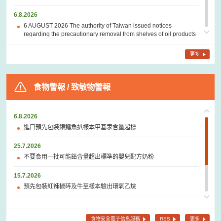
6.8.2026
6 AUGUST 2026 The authority of Taiwan issued notices
regarding the precautionary removal from shelves of oil products
(苦茶油) sold or produced by聯廣國際企業有限公司, 鑫隆發實業股
份有限公司, 金品芳食品 and 協昌油行related to the incident of
更多
detection of benzo[a]pyrene above the regulatory value in
Taiwan. (只備有英文版)
食物警報 / 致敏物警報
5.8.2026
5 AUGUST 2026 The U.S. Food and Drug Administration (FDA) –
A notice regarding a recall of white shell eggs and brown cage
free shell eggs in the United States by Midwest Poultry Services,
6.8.2026
L.P. due to possible
Salmonella Enteritidis
contamination.(只備有
進口預先包裝銀鱈魚扒樣本甲基汞含量超標
英文版)
25.7.2026
5.8.2026
不要食用一批可能鉛含量超出標準的嬰兒配方奶粉
5 AUGUST 2026 The authority of Taiwan issued notices
regarding the recall of oil products (苦茶油) sold or produced by聚
15.7.2026
興製油工廠, 臺南福利站, 德昌商號 and農七十生物科技有限公司
due to the detection of benzo[a]pyrene above the regulatory
預先包裝紅辣椒碎及牛至樣本驗出環氧乙烷
value in Taiwan.(只備有英文版)
26.6.2026
5.8.2026
不要食用一款含組胺的預先包裝冷藏沙甸魚
食物安全電子信息服務
RSS
更多