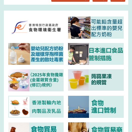
5 AUGUST 2026 The Czech Republic authorities –Notices
regarding a recall of pâté products from HOTEL Litovel in Czech
31.5.2026
Republic due to possible contamination of
Clostridium botulinum
.
不要食用一批幼兒成長配方奶粉
(只備有英文版)